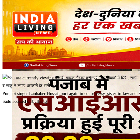
पंजाब के लुधियाना की बेटी की कनाडा में सड़क हादसे में माैत,
Punjabi singer Lanhaber Hussainpuri again in controversy, sister-in-law and
कैदी को ले जा रही थीं रमनदीप
Sadu accused of bullying
VIRAL NEWS : 220 करोड़ रुपये खर्च कर कई सर्जरी
कराकर युवक बना कुत्ता ? वायरल VIDEO की सच्चाई आई
सामने