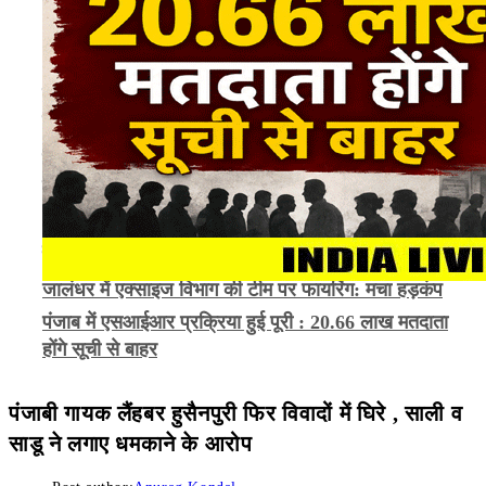
जालंधर में दर्दनाक हादसा : तेज़ रफ़्तार स्विफ्ट कार कैंटर से
भिड़ी, तीन युवकों की मौत
अमृतसर के CP गुरप्रीत भुल्लर का तबादला, जानें किस
अधिकारी को मिली जिम्मेदारी
तमिलनाडु के मुख्यमंत्री विजय की पत्नी ने वापस लिया तलाक
केस
भारत ने अग्नि-4 बैलिस्टिक मिसाइल का सफल परीक्षण किया
भूत भगाने के बहाने NRI युवती से होटल के कमरे में अश्लील
हरकत
गजनी फेम एक्टर प्रदीप रावत का 74 साल की उम्र में निधन
जालंधर में एक्साइज विभाग की टीम पर फायरिंग: मचा हड़कंप
पंजाब में एसआईआर प्रक्रिया हुई पूरी : 20.66 लाख मतदाता
होंगे सूची से बाहर
पंजाबी गायक लैंहबर हुसैनपुरी फिर विवादों में घिरे , साली व
साडू ने लगाए धमकाने के आरोप