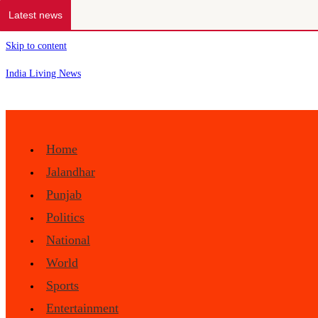
Latest news
Skip to content
India Living News
Home
Jalandhar
Punjab
Politics
National
World
Sports
Entertainment