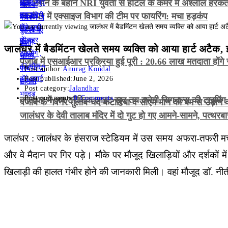
भूत भगाने के बहाने NRI युवती से होटल के कमरे में अश्लील हरक
जालंधर में एक्साइज विभाग की टीम पर फायरिंग: मचा हड़कंप
जालंधर में बैडमिंटन खेलते समय व्यक्ति को आया हार्ट अटैक
पंजाब में एसआईआर प्रक्रिया हुई पूरी : 20.66 लाख मतदाता होंगे 
Post author:
Anurag Kondal
Post published:
June 2, 2026
Post category:
Jalandhar
Post comments:
0 Comments
जालंधर में अब ट्रैफिक लाइट खुद तय करेगी सिगनल्स की टाइमिंग , 4
पंजाब के गवर्नर गुलाब चंद कटारिया व सीएम मान को बम से उड़ान
जालंधर के देवी तालाब मंदिर में दो गुट हो गए आमने-सामने, पत्थरब
जालंधर : जालंधर के हंसराज स्टेडियम में उस समय अफरा-तफरी 
और वे मैदान पर गिर पड़े। मौके पर मौजूद खिलाड़ियों और दर्शकों में
खिलाड़ी की हालत गंभीर होने की जानकारी मिली। वहां मौजूद डॉ. नीत