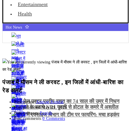
Entertainment
Health
Hot News
पंजाब में मौसम ने ली करवट , इन जिलों में आंधी-बारिश का
रेड अलर्ट
गजनी फेम एक्टर प्रदीप रावत का 74 साल की उम्र में निधन
Post author:
Anurag Kondal
भूत भगाने के बहाने NRI युवती से होटल के कमरे में अश्लील
Post published:
May 29, 2026
Post category:
Punjab
हरकत
जालंधर में एक्साइज विभाग की टीम पर फायरिंग: मचा हड़कंप
Post comments:
0 Comments