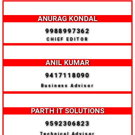
ANURAG KONDAL
9988997362
CHIEF EDITOR
ANIL KUMAR
9417118090
Business Advisor
PARTH IT SOLUTIONS
9592306823
Technical Advisor