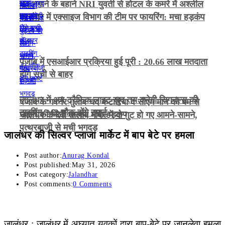
भूत भगाने के बहाने NRI युवती से होटल के कमरे में अश्लील
हरकत
जालंधर में एक्साइज विभाग की टीम पर फायरिंग: मचा हड़कंप
पंजाब में एसआईआर प्रक्रिया हुई पूरी : 20.66 लाख मतदाता
होंगे सूची से बाहर
जालंधर में अब ट्रैफिक लाइट खुद तय करेगी सिगनल्स की
पंजाब के गवर्नर गुलाब चंद कटारिया व सीएम मान को बम से
टाइमिंग , 42 चौक होंगे स्मार्ट
उड़ाने की मिली धमकी, मचा हड़कंप
जालंधर के देवी तालाब मंदिर में दो गुट हो गए आमने-सामने,
पत्थरबाजी से मची भगदड़
जालंधर की सिल्वर प्लाजा मार्केट में बाप बेटे पर हमला
Post author:
Anurag Kondal
Post published:
May 31, 2026
Post category:
Jalandhar
Post comments:
0 Comments
जालंधर : जालंधर में अघ्यात युवकों द्वारा बाप-बेटे पर जानलेवा हमला