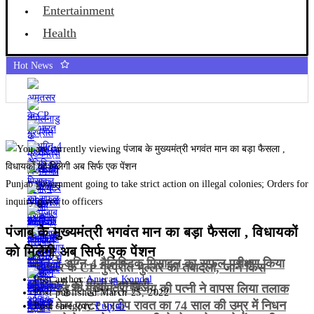
Entertainment
Health
Hot News
Punjab government going to take strict action on illegal colonies; Orders for
inquiry given to officers
पंजाब के मुख्यमंत्री भगवंत मान का बड़ा फैसला , विधायकों
को मिलेगी अब सिर्फ एक पेंशन
भारत ने अग्नि-4 बैलिस्टिक मिसाइल का सफल परीक्षण किया
अमृतसर के CP गुरप्रीत भुल्लर का तबादला, जानें किस
Post author:
Anurag Kondal
अधिकारी को मिली जिम्मेदारी
तमिलनाडु के मुख्यमंत्री विजय की पत्नी ने वापस लिया तलाक
Post published:
March 25, 2022
गजनी फेम एक्टर प्रदीप रावत का 74 साल की उम्र में निधन
केस
Post category:
Punjab