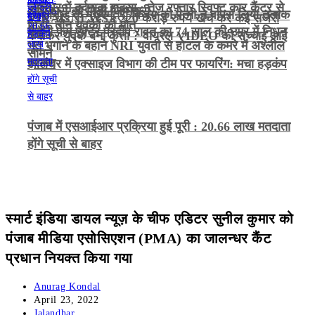
जालंधर में दर्दनाक हादसा : तेज़ रफ़्तार स्विफ्ट कार कैंटर से
अधिकारी को मिली जिम्मेदारी
तमिलनाडु के मुख्यमंत्री विजय की पत्नी ने वापस लिया तलाक
VIRAL NEWS : 220 करोड़ रुपये खर्च कर कई सर्जरी
भिड़ी, तीन युवकों की मौत
गजनी फेम एक्टर प्रदीप रावत का 74 साल की उम्र में निधन
केस
कराकर युवक बना कुत्ता ? वायरल VIDEO की सच्चाई आई
भूत भगाने के बहाने NRI युवती से होटल के कमरे में अश्लील
सामने
हरकत
जालंधर में एक्साइज विभाग की टीम पर फायरिंग: मचा हड़कंप
पंजाब में एसआईआर प्रक्रिया हुई पूरी : 20.66 लाख मतदाता
होंगे सूची से बाहर
स्मार्ट इंडिया डायल न्यूज़ के चीफ एडिटर सुनील कुमार को
पंजाब मीडिया एसोसिएशन (PMA) का जालन्धर कैंट
प्रधान नियक्त किया गया
Post
Anurag Kondal
author:
Post
April 23, 2022
published:
Post
Jalandhar