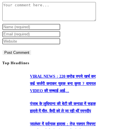
Comment
Enter
your
Enter
name
your
Enter
or
email
your
username
address
website
to
to
URL
Top Headlines
comment
comment
(optional)
VIRAL NEWS : 220 करोड़ रुपये खर्च कर
कई सर्जरी कराकर युवक बना कुत्ता ? वायरल
VIDEO की सच्चाई आई…
पंजाब के लुधियाना की बेटी की कनाडा में सड़क
हादसे में माैत, कैदी को ले जा रही थीं रमनदीप
जालंधर में दर्दनाक हादसा : तेज़ रफ़्तार स्विफ्ट