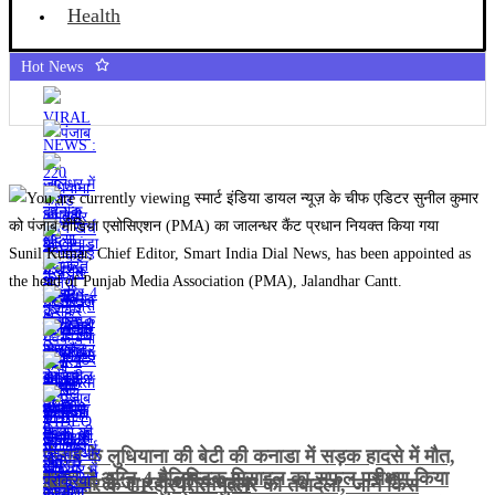
Health
Hot News
Sunil Kumar, Chief Editor, Smart India Dial News, has been appointed as
the head of Punjab Media Association (PMA), Jalandhar Cantt.
पंजाब के लुधियाना की बेटी की कनाडा में सड़क हादसे में माैत,
भारत ने अग्नि-4 बैलिस्टिक मिसाइल का सफल परीक्षण किया
कैदी को ले जा रही थीं रमनदीप
अमृतसर के CP गुरप्रीत भुल्लर का तबादला, जानें किस