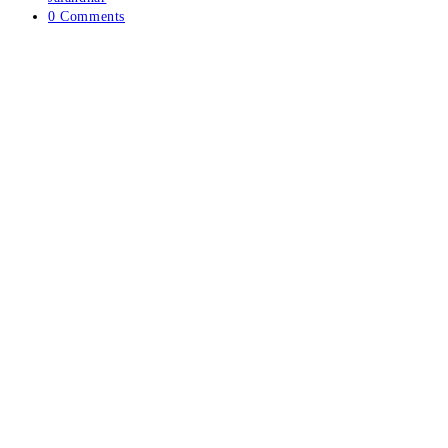
category:
Post
0 Comments
comments: