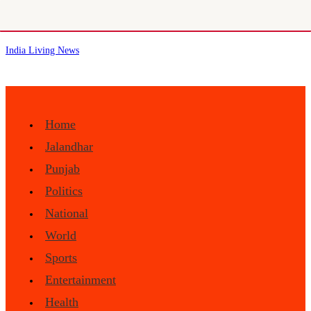
Skip
India Living News
to
content
Home
Jalandhar
Punjab
Politics
National
World
Sports
Entertainment
Health