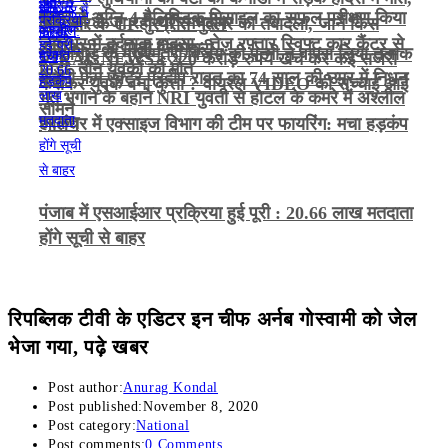
भारत ने अग्नि-4 बैलिस्टिक मिसाइल का सफल परीक्षण किया
कैदी को ले जा रही थीं रमनदीप
अमृतसर के CP गुरप्रीत भुल्लर का तबादला, जानें किस
जालंधर में दर्दनाक हादसा : तेज़ रफ़्तार स्विफ्ट कार कैंटर से
अधिकारी को मिली जिम्मेदारी
तमिलनाडु के मुख्यमंत्री विजय की पत्नी ने वापस लिया तलाक
VIRAL NEWS : 220 करोड़ रुपये खर्च कर कई सर्जरी
भिड़ी, तीन युवकों की मौत
गजनी फेम एक्टर प्रदीप रावत का 74 साल की उम्र में निधन
केस
कराकर युवक बना कुत्ता ? वायरल VIDEO की सच्चाई आई
भूत भगाने के बहाने NRI युवती से होटल के कमरे में अश्लील
सामने
हरकत
जालंधर में एक्साइज विभाग की टीम पर फायरिंग: मचा हड़कंप
पंजाब में एसआईआर प्रक्रिया हुई पूरी : 20.66 लाख मतदाता
होंगे सूची से बाहर
रिपब्लिक टीवी के एडिटर इन चीफ अर्नब गोस्वामी को जेल
भेजा गया, पढ़े खबर
Post author:
Anurag Kondal
Post published:
November 8, 2020
Post category:
National
Post comments:
0 Comments