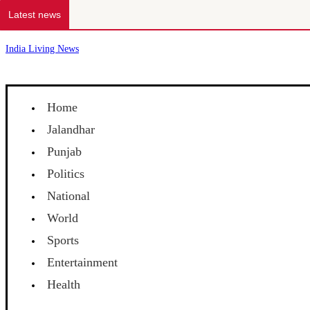
Latest news
India Living News
Home
Jalandhar
Punjab
Politics
National
World
Sports
Entertainment
Health