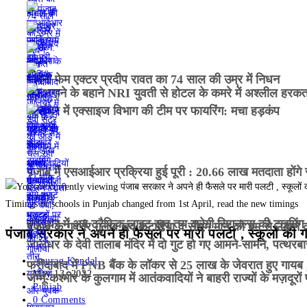
गजनी फेम एक्टर प्रदीप रावत का 74 साल की उम्र में निधन
भूत भगाने के बहाने NRI युवती से होटल के कमरे में अश्लील हरक
जालंधर में एक्साइज विभाग की टीम पर फायरिंग: मचा हड़कंप
पंजाब में एसआईआर प्रक्रिया हुई पूरी : 20.66 लाख मतदाता होंगे 
Timings of schools in Punjab changed from 1st April, read the new timings
जालंधर में अब ट्रैफिक लाइट खुद तय करेगी सिगनल्स की टाइमिंग , 4
पंजाब के गवर्नर गुलाब चंद कटारिया व सीएम मान को बम से उड़ान
पंजाब सरकार ने अपने ही फैसले पर मारी पलटी , स्कूलों की गर्मी
जालंधर के देवी तालाब मंदिर में दो गुट हो गए आमने-सामने, पत्थरब
Anurag Kondal
फरीदाबाद में PNB बैंक के लॉकर से 25 लाख के जेवरात हुए गायब ,
May 13, 2022
जम्मू-कश्मीर के कुलगाम में आतंकवादियों ने बाहरी राज्यों के मज़दूरो
Punjab
0 Comments