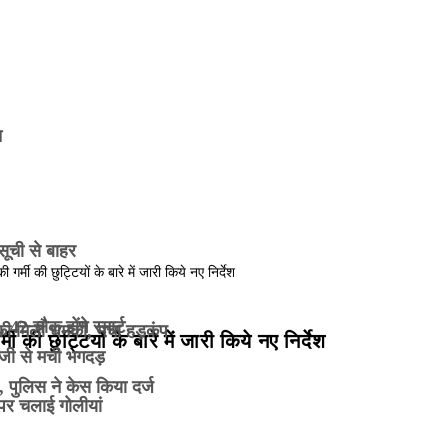
त
सूची से बाहर
2 चौक होंगे स्मार्ट
े की मिली धमकी, मचा हड़कंप
 की छुट्टियों के बारे में जारी किये नए निर्देश
ाजी से मची भगदड़
 पुलिस ने केस किया दर्ज
ं पर चलाई गोलीयां