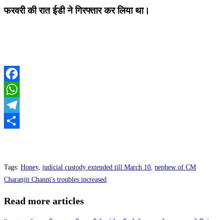
फरवरी की रात ईडी ने गिरफ्तार कर लिया था।
Facebook
WhatsApp
Telegram
Share
Tags
:
Honey
,
judicial custody extended till March 10
,
nephew of CM
Charanjit Channi's troubles increased
Read more articles