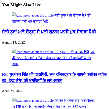
You Might Also Like
ਜੋਤੀ ਨੂਰਾਂ ਅਤੇ ਉਨ੍ਹਾਂ ਦੇ ਪਤੀ ਕੁਨਾਲ ਪਾਸੀ ਮੁੜ ਦੋਬਾਰਾ ਮਿਲੇ
August 14, 2022
RC गुरचरन सिंह की दादागिरी, सब रजिस्ट्रार के सामने वसीका नवीस
को ‘देख लेने’ की धमकियों के लगे आरोप
April 28, 2022