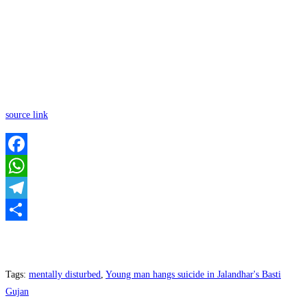
source link
Facebook
WhatsApp
Telegram
Share
Tags
:
mentally disturbed
,
Young man hangs suicide in Jalandhar's Basti
Gujan