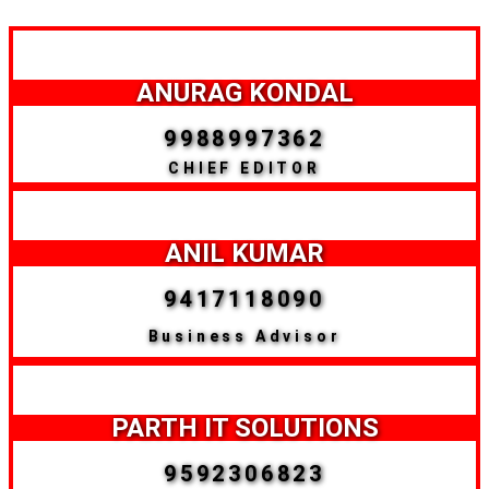
ANURAG KONDAL
9988997362
CHIEF EDITOR
ANIL KUMAR
9417118090
Business Advisor
PARTH IT SOLUTIONS
9592306823