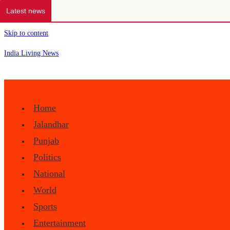
Latest news
Skip to content
India Living News
Home
Jalandhar
Punjab
Politics
National
World
Sports
Entertainment