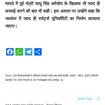
मामले में पूर्व मंत्री साधु सिंह धर्मसोत के खिलाफ भी जल्द ही
करवाई करने की बात भी कही। इस अवसर पर उन्होंने कहा कि
जालंधर में जल्द ही स्पोर्ट्स यूनिवर्सिटी का निर्माण करवाया
जाएगा।
F
W
T
S
a
h
el
h
c
at
e
ar
e
s
gr
e
TAGS
:
CM BHAGWANT MANN REACHED JALANDHAR
,
SAID - WILL GIVE GREAT
b
A
a
NEWS TO THE PEOPLE OF PUNJAB ON APRIL 16
o
p
m
o
p
Next Post
k