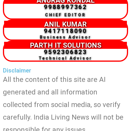
ANURAG KONDAL
9988997362
CHIEF EDITOR
ANIL KUMAR
9417118090
Business Advisor
PARTH IT SOLUTIONS
9592306823
Technical Advisor
Disclaimer
All the content of this site are AI
generated and all information
collected from social media, so verify
carefully. India Living News will not be
responsible for any issues.