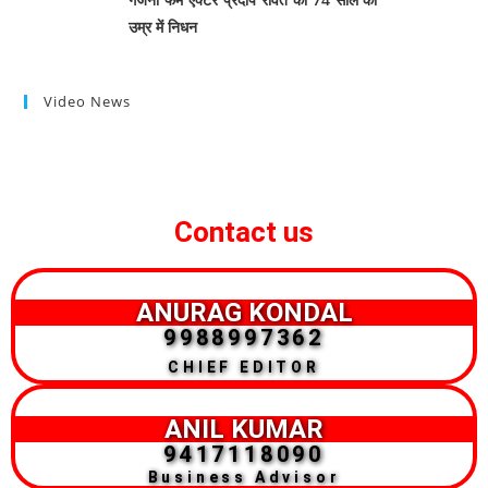
उम्र में निधन
Video News
Contact us
ANURAG KONDAL
9988997362
CHIEF EDITOR
ANIL KUMAR
9417118090
Business Advisor