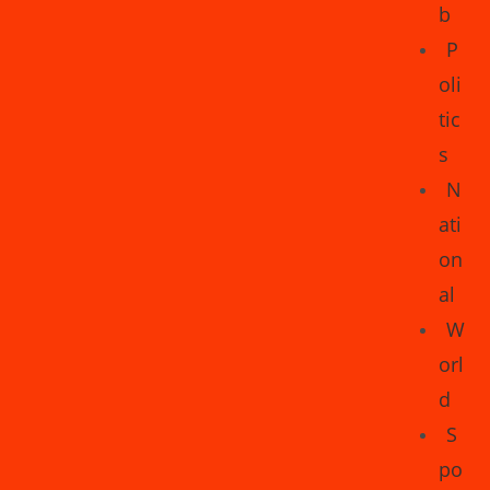
b
P
oli
tic
s
N
ati
on
al
W
orl
d
S
po