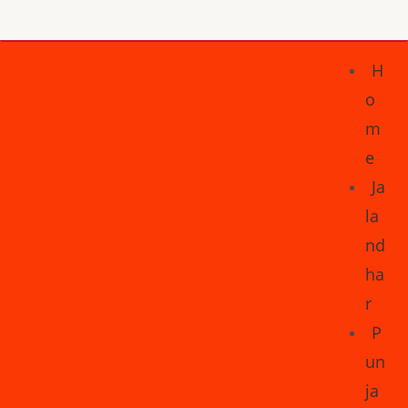
H
o
m
e
Ja
la
nd
ha
r
P
un
ja