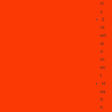
rt
s
E
nt
ert
ai
n
m
en
t
H
ea
lt
h