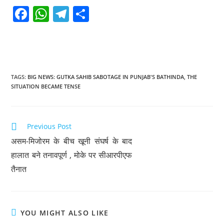
F
W
T
S
a
h
el
h
c
at
e
ar
e
s
gr
e
b
A
a
TAGS
:
BIG NEWS: GUTKA SAHIB SABOTAGE IN PUNJAB'S BATHINDA
,
THE
SITUATION BECAME TENSE
o
p
m
o
p
k
Previous Post
असम-मिजोरम के बीच खूनी संघर्ष के बाद
हालात बने तनावपूर्ण , मोके पर सीआरपीएफ
तैनात
YOU MIGHT ALSO LIKE