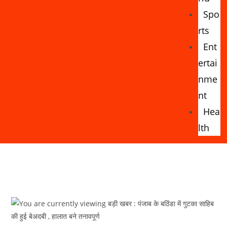
Spo
rts
Ent
ertai
nme
nt
Hea
lth