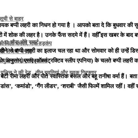
सूची से बाहर
ायक बप्पी लहरी का निधन हो गया है । आपको बता दे कि बुधवार की सुबह
ं शोक की लहर है। उनके फैंस सदमे में हैं। वहीँ इस खबर के बाद बप्पी ल
2 चौक होंगे स्मार्ट
े की मिली धमकी, मचा हड़कंप
ने से बप्पी लहरी का इलाज चल रहा था और सोमवार को ही उन्हें डिस
ाजी से मची भगदड़
टरों के अनुसार, एसए (ऑब्सट्रक्टिव स्लीप एपनिया) के चलते बप्पी लहर
 पुलिस ने केस किया दर्ज
 पुलिस ने की रेड , तीन युवतियां और युवक गिरफ्तार
हरी, बेटी रीमा लहरी और पोते स्वास्तिक बंसल और बहू तनीषा वर्मा हैं
डांस’, ‘कमांडो’, ‘गैंग लीडर’, ‘शराबी’ जैसी फिल्में शामिल रहीं। वह