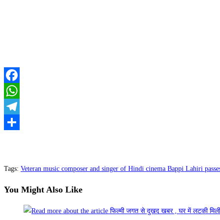
Facebook
WhatsApp
Telegram
Share
Tags
:
Veteran music composer and singer of Hindi cinema Bappi Lahiri pass
You Might Also Like