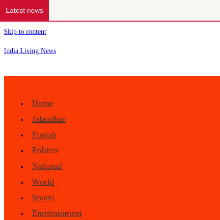
Latest news
Skip to content
India Living News
Home
Jalandhar
Punjab
Politics
National
World
Sports
Entertainment