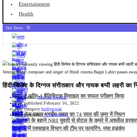
Entertainment
Health
Hot News
Veteran music composer and singer of Hindi cinema Bappi Lahiri passes awa
हिंदी सिनेमा के दिग्गज संगीतकार और गायक बप्पी लहरी का 
भारत ने अग्नि-4 बैलिस्टिक मिसाइल का सफल परीक्षण किया
Post author:
Anurag Kondal
Post published:
February 16, 2022
Post category:
bollywood
गजनी फेम एक्टर प्रदीप रावत का 74 साल की उम्र में निधन
Post comments:
0 Comments
भूत भगाने के बहाने NRI युवती से होटल के कमरे में अश्लील हरक
जालंधर में एक्साइज विभाग की टीम पर फायरिंग: मचा हड़कंप