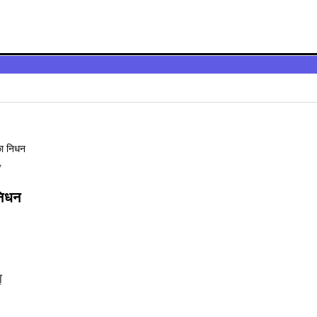
y
निधन
त