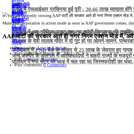
पंजाब में एसआईआर प्रक्रिया हुई पूरी : 20.66 लाख मतदाता होंगे 
Municipal corporation in action mode as soon as AAP government comes, ditch
जालंधर में अब ट्रैफिक लाइट खुद तय करेगी सिगनल्स की टाइमिंग , 4
पंजाब के गवर्नर गुलाब चंद कटारिया व सीएम मान को बम से उड़ान
AAP पार्टी की सरकार आते ही नगर निगम एक्शन मोड में, अव
जालंधर के देवी तालाब मंदिर में दो गुट हो गए आमने-सामने, पत्थरब
Post author:
Anurag Kondal
फरीदाबाद में PNB बैंक के लॉकर से 25 लाख के जेवरात हुए गायब ,
Post published:
March 29, 2022
जम्मू-कश्मीर के कुलगाम में आतंकवादियों ने बाहरी राज्यों के मज़दूरो
Post category:
Jalandhar
जालंधर में स्पा सेंटर की आड़ में चल रहा था जिस्मफरोशी का धंधा,
Post comments:
0 Comments