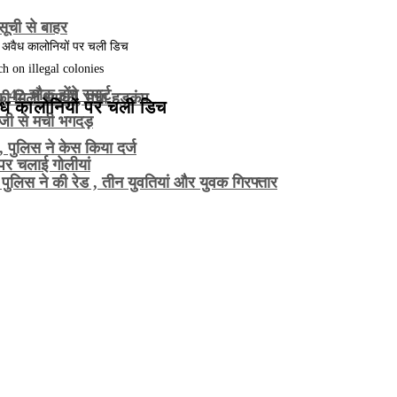
सूची से बाहर
 on illegal colonies
2 चौक होंगे स्मार्ट
े की मिली धमकी, मचा हड़कंप
ैध कालोनियों पर चली डिच
ाजी से मची भगदड़
 पुलिस ने केस किया दर्ज
ं पर चलाई गोलीयां
 पुलिस ने की रेड , तीन युवतियां और युवक गिरफ्तार