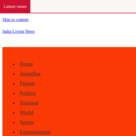
Latest news
Skip to content
India Living News
Home
Jalandhar
Punjab
Politics
National
World
Sports
Entertainment