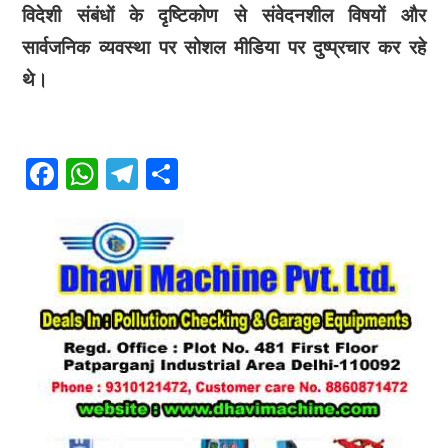
विदेशी संबंधों के दृष्टिकोण से संवेदनशील विषयों और
सार्वजनिक व्यवस्था पर सोशल मीडिया पर दुष्प्रचार कर रहे
थे।
F
W
T
S
a
h
el
h
c
at
e
ar
e
s
gr
e
b
A
a
o
p
m
o
p
k