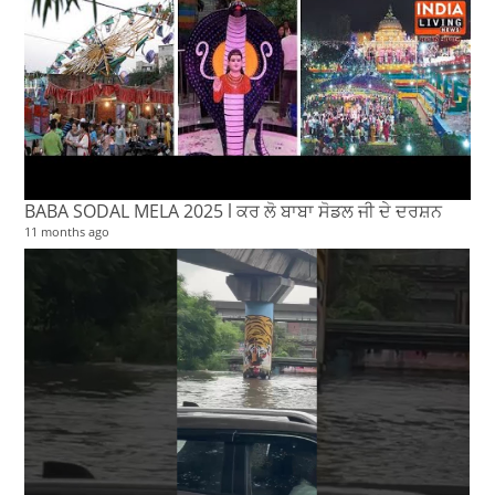
BABA SODAL MELA 2025 l ਕਰ ਲੋ ਬਾਬਾ ਸੋਡਲ ਜੀ ਦੇ ਦਰਸ਼ਨ
11 months ago