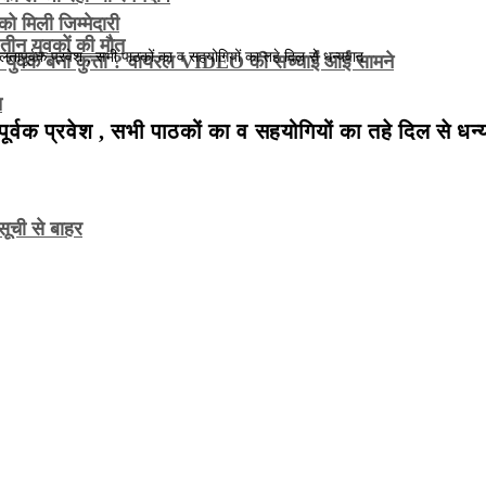
ो मिली जिम्मेदारी
, तीन युवकों की मौत
युवक बना कुत्ता ? वायरल VIDEO की सच्चाई आई सामने
त
तापूर्वक प्रवेश , सभी पाठकों का व सहयोगियों का तहे दिल से धन
सूची से बाहर