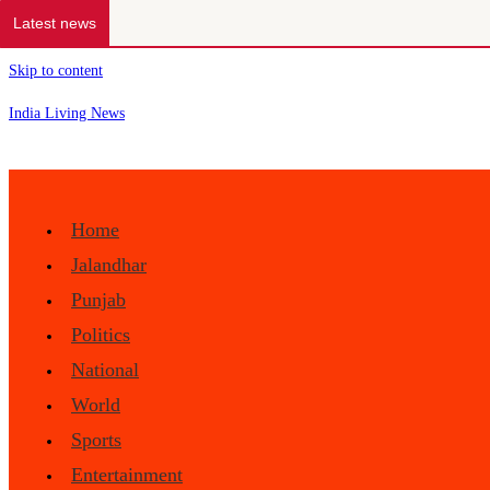
Latest news
Skip to content
India Living News
Home
Jalandhar
Punjab
Politics
National
World
Sports
Entertainment