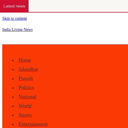
Latest news
Skip to content
India Living News
Home
Jalandhar
Punjab
Politics
National
World
Sports
Entertainment