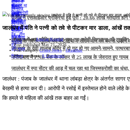
पंजाब में एसआईआर प्रक्रिया हुई पूरी : 20.66 लाख मतदाता होंगे 
जालंधर में पति ने पत्नी को तवे से पीटकर मार डाला, आंखें 
जालंधर में अब ट्रैफिक लाइट खुद तय करेगी सिगनल्स की टाइमिंग , 4
Post author:
Anurag Kondal
पंजाब के गवर्नर गुलाब चंद कटारिया व सीएम मान को बम से उड़ान
Post published:
May 21, 2026
जालंधर के देवी तालाब मंदिर में दो गुट हो गए आमने-सामने, पत्थरब
Post category:
Crime News
/
Jalandhar
Post comments:
0 Comments
फरीदाबाद में PNB बैंक के लॉकर से 25 लाख के जेवरात हुए गायब ,
जालंधर में स्पा सेंटर की आड़ में चल रहा था जिस्मफरोशी का धंधा,
जालंधर : पंजाब के जालंधर में थाना लांबड़ा क्षेत्र के अंतर्गत स
बेरहमी से हत्या कर दी। आरोपी ने रसोई में इस्तेमाल होने वाले लो
कि हमले से महिला की आंखें तक बाहर आ गईं।