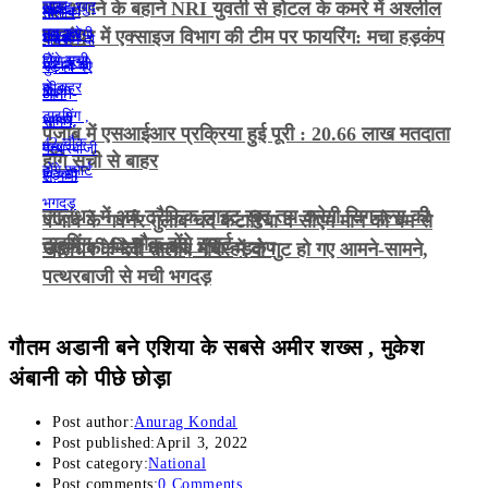
भूत भगाने के बहाने NRI युवती से होटल के कमरे में अश्लील
हरकत
जालंधर में एक्साइज विभाग की टीम पर फायरिंग: मचा हड़कंप
पंजाब में एसआईआर प्रक्रिया हुई पूरी : 20.66 लाख मतदाता
होंगे सूची से बाहर
जालंधर में अब ट्रैफिक लाइट खुद तय करेगी सिगनल्स की
पंजाब के गवर्नर गुलाब चंद कटारिया व सीएम मान को बम से
टाइमिंग , 42 चौक होंगे स्मार्ट
उड़ाने की मिली धमकी, मचा हड़कंप
जालंधर के देवी तालाब मंदिर में दो गुट हो गए आमने-सामने,
पत्थरबाजी से मची भगदड़
गौतम अडानी बने एशिया के सबसे अमीर शख्स , मुकेश
अंबानी को पीछे छोड़ा
Post author:
Anurag Kondal
Post published:
April 3, 2022
Post category:
National
Post comments:
0 Comments