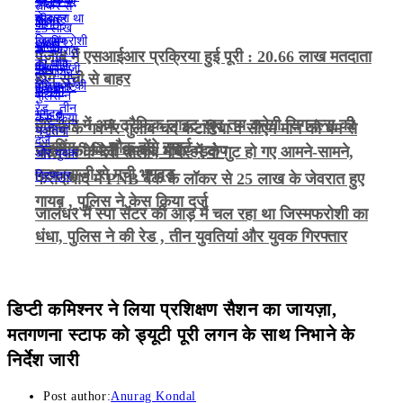
पंजाब में एसआईआर प्रक्रिया हुई पूरी : 20.66 लाख मतदाता
होंगे सूची से बाहर
जालंधर में अब ट्रैफिक लाइट खुद तय करेगी सिगनल्स की
पंजाब के गवर्नर गुलाब चंद कटारिया व सीएम मान को बम से
टाइमिंग , 42 चौक होंगे स्मार्ट
उड़ाने की मिली धमकी, मचा हड़कंप
जालंधर के देवी तालाब मंदिर में दो गुट हो गए आमने-सामने,
पत्थरबाजी से मची भगदड़
फरीदाबाद में PNB बैंक के लॉकर से 25 लाख के जेवरात हुए
गायब , पुलिस ने केस किया दर्ज
जालंधर में स्पा सेंटर की आड़ में चल रहा था जिस्मफरोशी का
धंधा, पुलिस ने की रेड , तीन युवतियां और युवक गिरफ्तार
डिप्टी कमिश्नर ने लिया प्रशिक्षण सैशन का जायज़ा,
मतगणना स्टाफ को ड्यूटी पूरी लगन के साथ निभाने के
निर्देश जारी
Post author:
Anurag Kondal