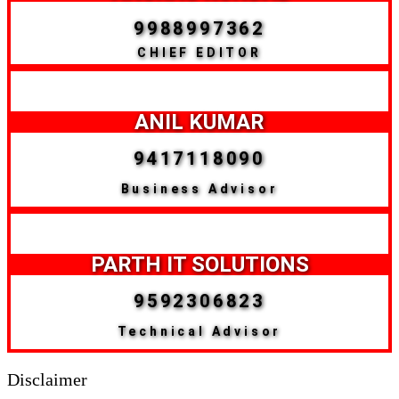
9988997362
CHIEF EDITOR
ANIL KUMAR
9417118090
Business Advisor
PARTH IT SOLUTIONS
9592306823
Technical Advisor
Disclaimer