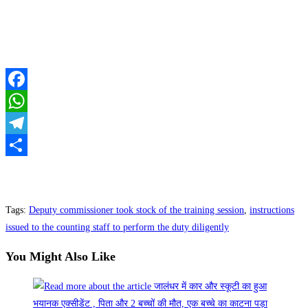
Facebook
WhatsApp
Telegram
Share
Tags
:
Deputy commissioner took stock of the training session
,
instructions
issued to the counting staff to perform the duty diligently
You Might Also Like