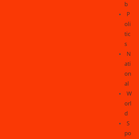
b
P
oli
tic
s
N
ati
on
al
W
orl
d
S
po