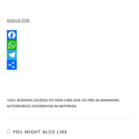
source link
F
a
W
c
h
T
e
a
e
S
b
t
l
h
o
s
e
a
TAGS
:
BURNING-DOZENS-OF-NEW-CARS-DUE-TO-FIRE-IN-MAHINDRA-
o
A
g
r
AUTOMOBILES-SHOWROOM-IN-BATHINDA
k
p
r
e
p
a
YOU MIGHT ALSO LIKE
m