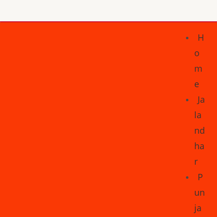
H
o
m
e
Ja
la
nd
ha
r
P
un
ja