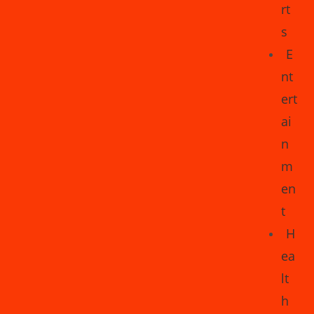
rt
s
E
nt
ert
ai
n
m
en
t
H
ea
lt
h