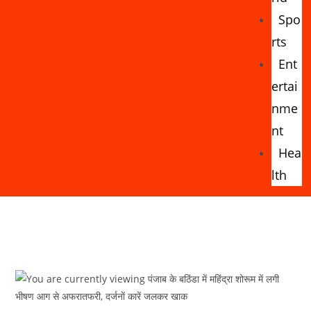
Spo
rts
Ent
ertai
nme
nt
Hea
lth