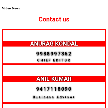
Video News
Contact us
ANURAG KONDAL
9988997362
CHIEF EDITOR
ANIL KUMAR
9417118090
Business Advisor