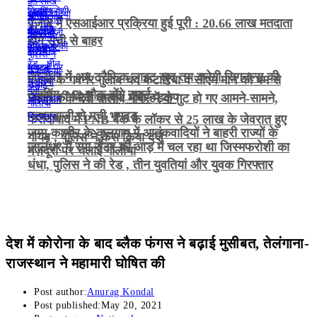
पंजाब में एसआईआर प्रक्रिया हुई पूरी : 20.66 लाख मतदाता
होंगे सूची से बाहर
जालंधर में अब ट्रैफिक लाइट खुद तय करेगी सिगनल्स की
पंजाब के गवर्नर गुलाब चंद कटारिया व सीएम मान को बम से
टाइमिंग , 42 चौक होंगे स्मार्ट
उड़ाने की मिली धमकी, मचा हड़कंप
जालंधर के देवी तालाब मंदिर में दो गुट हो गए आमने-सामने,
पत्थरबाजी से मची भगदड़
फरीदाबाद में PNB बैंक के लॉकर से 25 लाख के जेवरात हुए
जम्मू-कश्मीर के कुलगाम में आतंकवादियों ने बाहरी राज्यों के
गायब , पुलिस ने केस किया दर्ज
जालंधर में स्पा सेंटर की आड़ में चल रहा था जिस्मफरोशी का
मज़दूरों पर चलाई गोलीयां
धंधा, पुलिस ने की रेड , तीन युवतियां और युवक गिरफ्तार
देश में कोरोना के बाद ब्लैक फंगस ने बढ़ाई मुसीबत, तेलंगाना-
राजस्थान ने महामारी घोषित की
Post author:
Anurag Kondal
Post published:
May 20, 2021