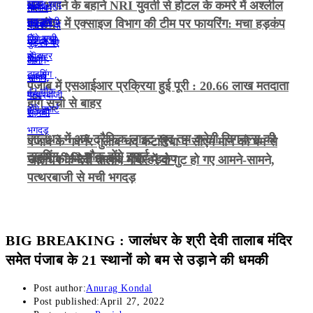
भूत भगाने के बहाने NRI युवती से होटल के कमरे में अश्लील
हरकत
जालंधर में एक्साइज विभाग की टीम पर फायरिंग: मचा हड़कंप
पंजाब में एसआईआर प्रक्रिया हुई पूरी : 20.66 लाख मतदाता
होंगे सूची से बाहर
जालंधर में अब ट्रैफिक लाइट खुद तय करेगी सिगनल्स की
पंजाब के गवर्नर गुलाब चंद कटारिया व सीएम मान को बम से
टाइमिंग , 42 चौक होंगे स्मार्ट
उड़ाने की मिली धमकी, मचा हड़कंप
जालंधर के देवी तालाब मंदिर में दो गुट हो गए आमने-सामने,
पत्थरबाजी से मची भगदड़
BIG BREAKING : जालंधर के श्री देवी तालाब मंदिर
समेत पंजाब के 21 स्थानों को बम से उड़ाने की धमकी
Post author:
Anurag Kondal
Post published:
April 27, 2022