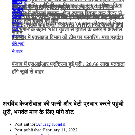
भारत ने अग्नि-4 बैलिस्टिक मिसाइल का सफल परीक्षण किया
कैदी को ले जा रही थीं रमनदीप
अमृतसर के CP गुरप्रीत भुल्लर का तबादला, जानें किस
जालंधर में दर्दनाक हादसा : तेज़ रफ़्तार स्विफ्ट कार कैंटर से
अधिकारी को मिली जिम्मेदारी
तमिलनाडु के मुख्यमंत्री विजय की पत्नी ने वापस लिया तलाक
VIRAL NEWS : 220 करोड़ रुपये खर्च कर कई सर्जरी
भिड़ी, तीन युवकों की मौत
गजनी फेम एक्टर प्रदीप रावत का 74 साल की उम्र में निधन
केस
कराकर युवक बना कुत्ता ? वायरल VIDEO की सच्चाई आई
भूत भगाने के बहाने NRI युवती से होटल के कमरे में अश्लील
सामने
हरकत
जालंधर में एक्साइज विभाग की टीम पर फायरिंग: मचा हड़कंप
पंजाब में एसआईआर प्रक्रिया हुई पूरी : 20.66 लाख मतदाता
होंगे सूची से बाहर
अरविंद केजरीवाल की पत्नी और बेटी प्रचार करने पहुंची
धूरी, भगवंत मान के लिए मांगे वोट
Post author:
Anurag Kondal
Post published:
February 11, 2022