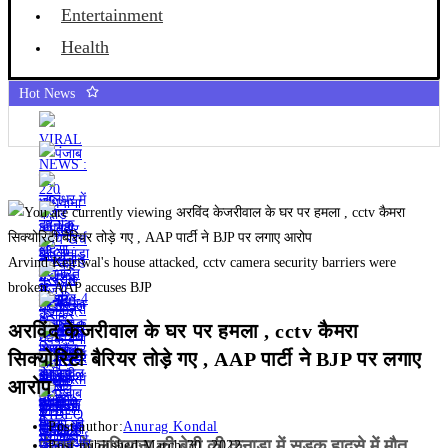
Entertainment
Health
Hot News
Arvind Kejriwal's house attacked, cctv camera security barriers were
broken, AAP accuses BJP
अरविंद केजरीवाल के घर पर हमला , cctv कैमरा
सिक्योरिटी बैरियर तोड़े गए , AAP पार्टी ने BJP पर लगाए
आरोप
Post author:
Anurag Kondal
पंजाब के लुधियाना की बेटी की कनाडा में सड़क हादसे में माैत,
Post published:
March 30, 2022