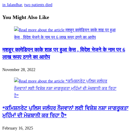
in Jalandhar
,
two patients died
You Might Also Like
मशहूर कामेडियन काके शाह पर हुआ केस , विदेश भेजने के नाम पर 6
लाख रूपए ठगने का आरोप
November 28, 2022
*ਕਮਿਸ਼ਨਰੇਟ ਪੁਲਿਸ ਜਲੰਧਰ ਨੌਜਵਾਨਾਂ ਲਈ ਵਿਸ਼ੇਸ਼ ਨਸ਼ਾ ਜਾਗਰੂਕਤਾ
ਮੁਹਿੰਮਾਂ ਦੀ ਮੇਜ਼ਬਾਨੀ ਕਰ ਰਿਹਾ ਹੈ*
February 16, 2025