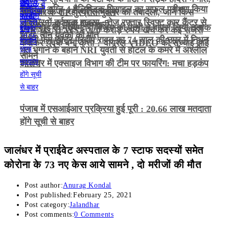
भारत ने अग्नि-4 बैलिस्टिक मिसाइल का सफल परीक्षण किया
कैदी को ले जा रही थीं रमनदीप
अमृतसर के CP गुरप्रीत भुल्लर का तबादला, जानें किस
जालंधर में दर्दनाक हादसा : तेज़ रफ़्तार स्विफ्ट कार कैंटर से
अधिकारी को मिली जिम्मेदारी
तमिलनाडु के मुख्यमंत्री विजय की पत्नी ने वापस लिया तलाक
VIRAL NEWS : 220 करोड़ रुपये खर्च कर कई सर्जरी
भिड़ी, तीन युवकों की मौत
गजनी फेम एक्टर प्रदीप रावत का 74 साल की उम्र में निधन
केस
कराकर युवक बना कुत्ता ? वायरल VIDEO की सच्चाई आई
भूत भगाने के बहाने NRI युवती से होटल के कमरे में अश्लील
सामने
हरकत
जालंधर में एक्साइज विभाग की टीम पर फायरिंग: मचा हड़कंप
पंजाब में एसआईआर प्रक्रिया हुई पूरी : 20.66 लाख मतदाता
होंगे सूची से बाहर
जालंधर में प्राईवेट अस्पताल के 7 स्टाफ सदस्यों समेत
कोरोना के 73 नए केस आये सामने , दो मरीजों की मौत
Post author:
Anurag Kondal
Post published:
February 25, 2021
Post category:
Jalandhar
Post comments:
0 Comments