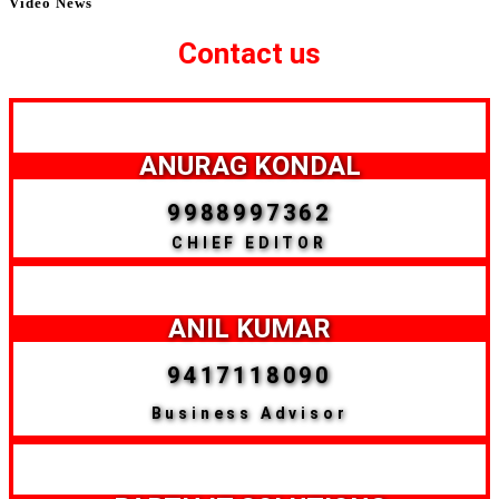
Video News
Contact us
ANURAG KONDAL
9988997362
CHIEF EDITOR
ANIL KUMAR
9417118090
Business Advisor