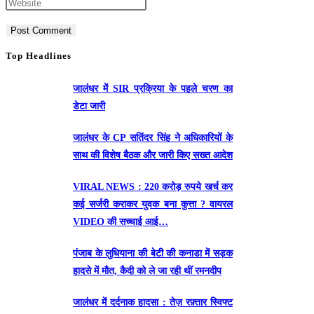
name
your
Enter
or
email
your
username
address
website
to
to
URL
Top Headlines
comment
comment
(optional)
जालंधर में SIR प्रक्रिया के पहले चरण का
डेटा जारी
जालंधर के CP सतिंदर सिंह ने अधिकारियों के
साथ की विशेष बैठक और जारी किए सख्त आदेश
VIRAL NEWS : 220 करोड़ रुपये खर्च कर
कई सर्जरी कराकर युवक बना कुत्ता ? वायरल
VIDEO की सच्चाई आई…
पंजाब के लुधियाना की बेटी की कनाडा में सड़क
हादसे में माैत, कैदी को ले जा रही थीं रमनदीप
जालंधर में दर्दनाक हादसा : तेज़ रफ़्तार स्विफ्ट