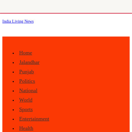
Skip
India Living News
to
content
Home
Jalandhar
Punjab
Politics
National
World
Sports
Entertainment
Health