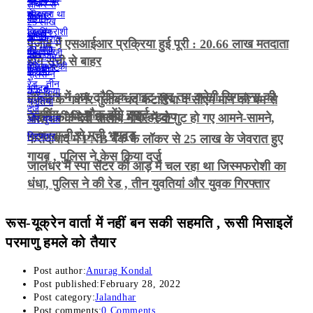
पंजाब में एसआईआर प्रक्रिया हुई पूरी : 20.66 लाख मतदाता
होंगे सूची से बाहर
जालंधर में अब ट्रैफिक लाइट खुद तय करेगी सिगनल्स की
पंजाब के गवर्नर गुलाब चंद कटारिया व सीएम मान को बम से
टाइमिंग , 42 चौक होंगे स्मार्ट
उड़ाने की मिली धमकी, मचा हड़कंप
जालंधर के देवी तालाब मंदिर में दो गुट हो गए आमने-सामने,
पत्थरबाजी से मची भगदड़
फरीदाबाद में PNB बैंक के लॉकर से 25 लाख के जेवरात हुए
गायब , पुलिस ने केस किया दर्ज
जालंधर में स्पा सेंटर की आड़ में चल रहा था जिस्मफरोशी का
धंधा, पुलिस ने की रेड , तीन युवतियां और युवक गिरफ्तार
रूस-यूक्रेन वार्ता में नहीं बन सकी सहमति , रूसी मिसाइलें
परमाणु हमले को तैयार
Post author:
Anurag Kondal
Post published:
February 28, 2022
Post category:
Jalandhar
Post comments:
0 Comments