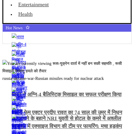
Entertainment
Health
Hot News
russia-ukraine-war-Russian missiles ready for nuclear attack
भारत ने अग्नि-4 बैलिस्टिक मिसाइल का सफल परीक्षण किया
गजनी फेम एक्टर प्रदीप रावत का 74 साल की उम्र में निधन
भूत भगाने के बहाने NRI युवती से होटल के कमरे में अश्लील
हरकत
जालंधर में एक्साइज विभाग की टीम पर फायरिंग: मचा हड़कंप