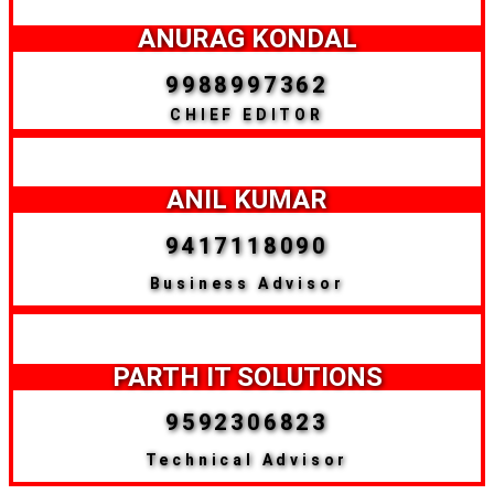
ANURAG KONDAL
9988997362
CHIEF EDITOR
ANIL KUMAR
9417118090
Business Advisor
PARTH IT SOLUTIONS
9592306823
Technical Advisor