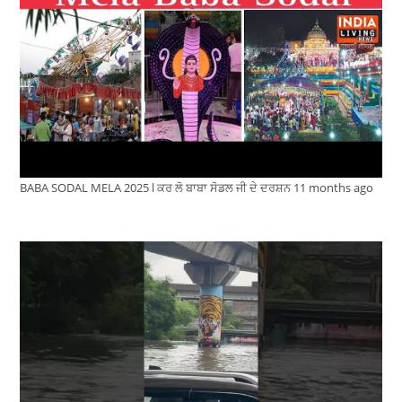
BABA SODAL MELA 2025 l ਕਰ ਲੋ ਬਾਬਾ ਸੋਡਲ ਜੀ ਦੇ ਦਰਸ਼ਨ
11 months ago