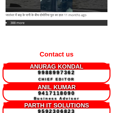
जालंधर में बाढ़ के पानी के बीच दोमोरिया पुल का हाल
11 months ago
388 more
Contact us
ANURAG KONDAL
9988997362
CHIEF EDITOR
ANIL KUMAR
9417118090
Business Advisor
PARTH IT SOLUTIONS
9592306823