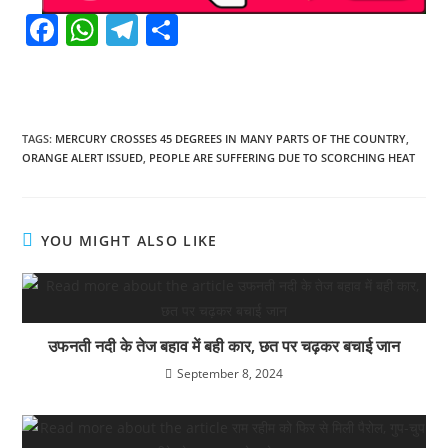
F
W
T
S
a
h
el
h
c
at
e
ar
e
s
gr
e
TAGS
:
MERCURY CROSSES 45 DEGREES IN MANY PARTS OF THE COUNTRY
,
b
A
a
ORANGE ALERT ISSUED
,
PEOPLE ARE SUFFERING DUE TO SCORCHING HEAT
o
p
m
o
p
YOU MIGHT ALSO LIKE
k
उफनती नदी के तेज बहाव में बही कार, छत पर चढ़कर बचाई जान
September 8, 2024