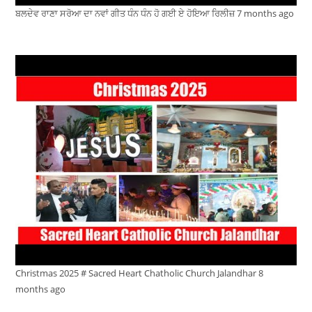
ਬਲਦੇਵ ਰਾਣਾ ਸਰੋਆ ਦਾ ਨਵਾਂ ਗੀਤ ਧੰਨ ਧੰਨ ਹੋ ਗਈ ਏ ਹੋਇਆ ਰਿਲੀਜ਼
7 months ago
Christmas 2025 # Sacred Heart Chatholic Church Jalandhar
8
months ago