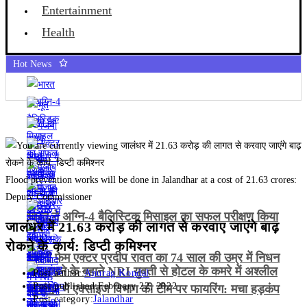
Entertainment
Health
Hot News
Flood prevention works will be done in Jalandhar at a cost of 21.63 crores:
Deputy Commissioner
भारत ने अग्नि-4 बैलिस्टिक मिसाइल का सफल परीक्षण किया
जालंधर में 21.63 करोड़ की लागत से करवाए जाएंगे बाढ़
रोकने के कार्य: डिप्टी कमिश्नर
गजनी फेम एक्टर प्रदीप रावत का 74 साल की उम्र में निधन
भूत भगाने के बहाने NRI युवती से होटल के कमरे में अश्लील
Post author:
Anurag Kondal
Post published:
February 22, 2022
हरकत
जालंधर में एक्साइज विभाग की टीम पर फायरिंग: मचा हड़कंप
Post category:
Jalandhar