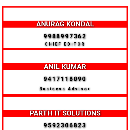
ANURAG KONDAL
9988997362
CHIEF EDITOR
ANIL KUMAR
9417118090
Business Advisor
PARTH IT SOLUTIONS
9592306823