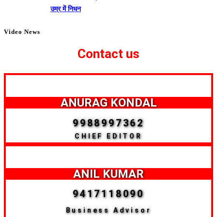
उम्र में निधन
Video News
Contact us
ANURAG KONDAL
9988997362
CHIEF EDITOR
ANIL KUMAR
9417118090
Business Advisor