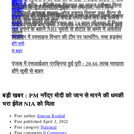
भारत ने अग्नि-4 बैलिस्टिक मिसाइल का सफल परीक्षण किया
कैदी को ले जा रही थीं रमनदीप
अमृतसर के CP गुरप्रीत भुल्लर का तबादला, जानें किस
जालंधर में दर्दनाक हादसा : तेज़ रफ़्तार स्विफ्ट कार कैंटर से
अधिकारी को मिली जिम्मेदारी
तमिलनाडु के मुख्यमंत्री विजय की पत्नी ने वापस लिया तलाक
VIRAL NEWS : 220 करोड़ रुपये खर्च कर कई सर्जरी
भिड़ी, तीन युवकों की मौत
गजनी फेम एक्टर प्रदीप रावत का 74 साल की उम्र में निधन
केस
कराकर युवक बना कुत्ता ? वायरल VIDEO की सच्चाई आई
भूत भगाने के बहाने NRI युवती से होटल के कमरे में अश्लील
सामने
हरकत
जालंधर में एक्साइज विभाग की टीम पर फायरिंग: मचा हड़कंप
पंजाब में एसआईआर प्रक्रिया हुई पूरी : 20.66 लाख मतदाता
होंगे सूची से बाहर
बड़ी खबर : PM नरेंद्र मोदी को जान से मारने की धमकी
भरा ईमेल NIA को मिला
Post author:
Anurag Kondal
Post published:
April 2, 2022
Post category:
National
Post comments:
0 Comments