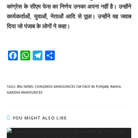
कांग्रेस के सीएम फेस का निर्णय उनका अपना नहीं है। उन्होंने
कार्यकर्ताओं, युवाओं, नेताओं आदि से पूछा। उन्होंने वह जवाब
दिया जो पंजाब के लोगों ने कहा।
F
W
T
S
a
h
el
h
c
at
e
ar
e
s
gr
e
TAGS
:
BIG NEWS: CONGRESS ANNOUNCES CM FACE IN PUNJAB
,
RAHUL
b
A
a
GANDHI ANNOUNCES
o
p
m
o
p
YOU MIGHT ALSO LIKE
k