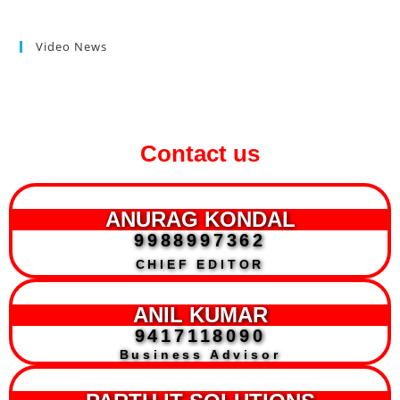
Video News
Contact us
ANURAG KONDAL
9988997362
CHIEF EDITOR
ANIL KUMAR
9417118090
Business Advisor