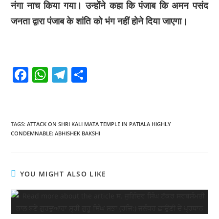
नंगा नाच किया गया। उन्होंने कहा कि पंजाब कि अमन पसंद
जनता द्वारा पंजाब के शांति को भंग नहीं होने दिया जाएगा।
F
W
T
S
a
h
el
h
c
at
e
ar
e
s
gr
e
TAGS
:
ATTACK ON SHRI KALI MATA TEMPLE IN PATIALA HIGHLY
b
A
a
CONDEMNABLE: ABHISHEK BAKSHI
o
p
m
o
p
YOU MIGHT ALSO LIKE
k