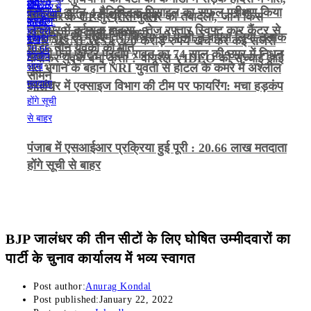
भारत ने अग्नि-4 बैलिस्टिक मिसाइल का सफल परीक्षण किया
कैदी को ले जा रही थीं रमनदीप
अमृतसर के CP गुरप्रीत भुल्लर का तबादला, जानें किस
जालंधर में दर्दनाक हादसा : तेज़ रफ़्तार स्विफ्ट कार कैंटर से
अधिकारी को मिली जिम्मेदारी
तमिलनाडु के मुख्यमंत्री विजय की पत्नी ने वापस लिया तलाक
VIRAL NEWS : 220 करोड़ रुपये खर्च कर कई सर्जरी
भिड़ी, तीन युवकों की मौत
गजनी फेम एक्टर प्रदीप रावत का 74 साल की उम्र में निधन
केस
कराकर युवक बना कुत्ता ? वायरल VIDEO की सच्चाई आई
भूत भगाने के बहाने NRI युवती से होटल के कमरे में अश्लील
सामने
हरकत
जालंधर में एक्साइज विभाग की टीम पर फायरिंग: मचा हड़कंप
पंजाब में एसआईआर प्रक्रिया हुई पूरी : 20.66 लाख मतदाता
होंगे सूची से बाहर
BJP जालंधर की तीन सीटों के लिए घोषित उम्मीदवारों का
पार्टी के चुनाव कार्यालय में भव्य स्वागत
Post author:
Anurag Kondal
Post published:
January 22, 2022