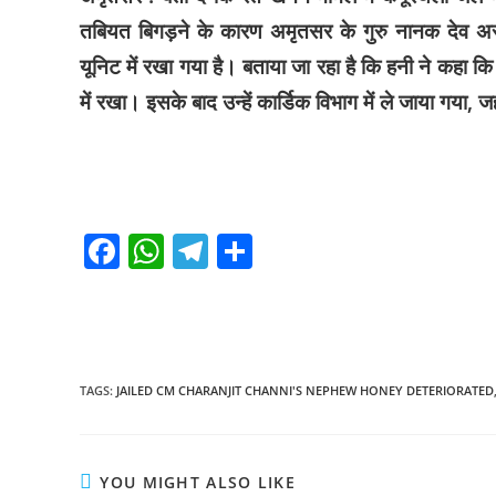
तबियत बिगड़ने के कारण अमृतसर के गुरु नानक देव अस्
यूनिट में रखा गया है। बताया जा रहा है कि हनी ने कहा कि उन्ह
में रखा। इसके बाद उन्हें कार्डिक विभाग में ले जाया गया, जह
F
W
T
S
a
h
el
h
c
at
e
ar
e
s
gr
e
b
A
a
TAGS
:
JAILED CM CHARANJIT CHANNI'S NEPHEW HONEY DETERIORATED
o
p
m
o
p
YOU MIGHT ALSO LIKE