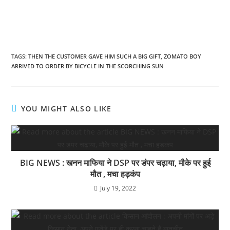
a
h
el
h
c
at
e
ar
e
s
gr
e
b
A
a
TAGS
:
THEN THE CUSTOMER GAVE HIM SUCH A BIG GIFT
,
ZOMATO BOY
ARRIVED TO ORDER BY BICYCLE IN THE SCORCHING SUN
o
p
m
o
p
k
YOU MIGHT ALSO LIKE
BIG NEWS : खनन माफिया ने DSP पर डंपर चढ़ाया, मौके पर हुई
मौत , मचा हड़कंप
July 19, 2022