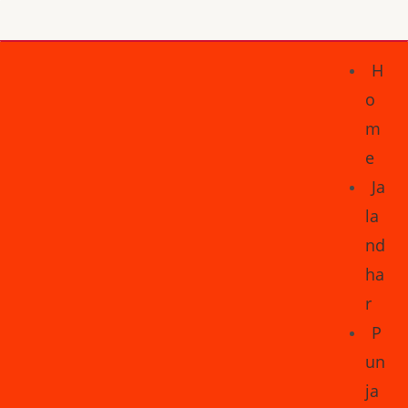
H
o
m
e
Ja
la
nd
ha
r
P
un
ja