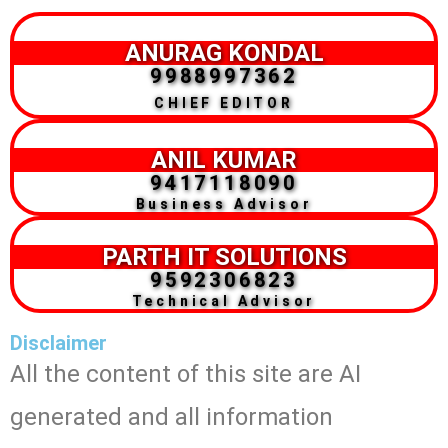
ANURAG KONDAL
9988997362
CHIEF EDITOR
ANIL KUMAR
9417118090
Business Advisor
PARTH IT SOLUTIONS
9592306823
Technical Advisor
Disclaimer
All the content of this site are AI
generated and all information