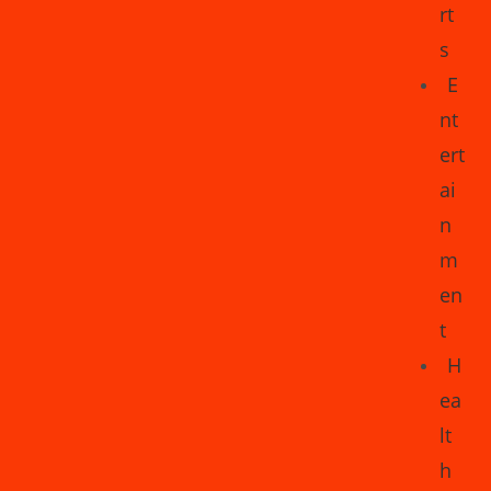
rt
s
E
nt
ert
ai
n
m
en
t
H
ea
lt
h