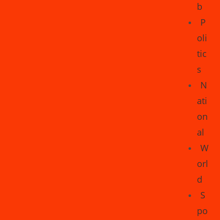
b
P
oli
tic
s
N
ati
on
al
W
orl
d
S
po