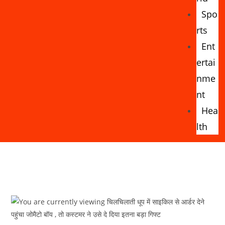
Spo
rts
Ent
ertai
nme
nt
Hea
lth