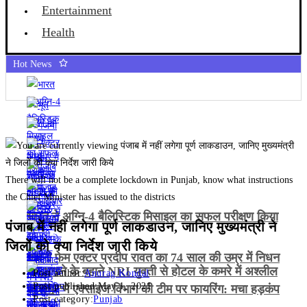
Entertainment
Health
Hot News
There will not be a complete lockdown in Punjab, know what instructions
the Chief Minister has issued to the districts
भारत ने अग्नि-4 बैलिस्टिक मिसाइल का सफल परीक्षण किया
पंजाब में नहीं लगेगा पूर्ण लाकडाउन, जानिए मुख्यमंत्री ने
जिलों को क्या निर्देश जारी किये
गजनी फेम एक्टर प्रदीप रावत का 74 साल की उम्र में निधन
भूत भगाने के बहाने NRI युवती से होटल के कमरे में अश्लील
Post author:
Anurag Kondal
Post published:
May 1, 2021
हरकत
जालंधर में एक्साइज विभाग की टीम पर फायरिंग: मचा हड़कंप
Post category:
Punjab