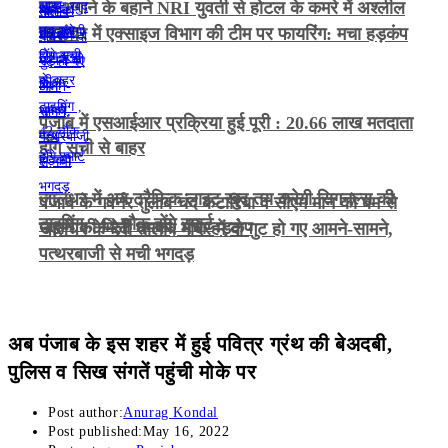
भूत भगाने के बहाने NRI युवती से होटल के कमरे में अश्लील
हरकत
जालंधर में एक्साइज विभाग की टीम पर फायरिंग: मचा हड़कंप
पंजाब में एसआईआर प्रक्रिया हुई पूरी : 20.66 लाख मतदाता
होंगे सूची से बाहर
जालंधर में अब ट्रैफिक लाइट खुद तय करेगी सिगनल्स की
पंजाब के गवर्नर गुलाब चंद कटारिया व सीएम मान को बम से
टाइमिंग , 42 चौक होंगे स्मार्ट
उड़ाने की मिली धमकी, मचा हड़कंप
जालंधर के देवी तालाब मंदिर में दो गुट हो गए आमने-सामने,
पत्थरबाजी से मची भगदड़
अब पंजाब के इस शहर में हुई पवित्र ग्रंथ की बेअदबी,
पुलिस व सिख संगतें पहुंची मोके पर
Post author:
Anurag Kondal
Post published:
May 16, 2022