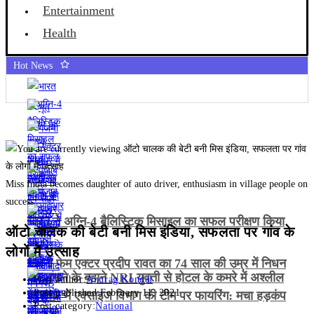
Entertainment
Health
Hot News
Miss India becomes daughter of auto driver, enthusiasm in village people on
success
भारत ने अग्नि-4 बैलिस्टिक मिसाइल का सफल परीक्षण किया
ऑटो चालक की बेटी बनी मिस इंडिया, सफलता पर गांव के
लोगों में उत्साह
गजनी फेम एक्टर प्रदीप रावत का 74 साल की उम्र में निधन
भूत भगाने के बहाने NRI युवती से होटल के कमरे में अश्लील
Post author:
Anurag Kondal
Post published:
February 11, 2021
हरकत
जालंधर में एक्साइज विभाग की टीम पर फायरिंग: मचा हड़कंप
Post category:
National