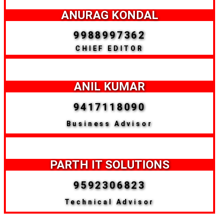
ANURAG KONDAL
9988997362
CHIEF EDITOR
ANIL KUMAR
9417118090
Business Advisor
PARTH IT SOLUTIONS
9592306823
Technical Advisor