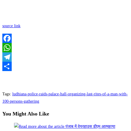
source link
Facebook
WhatsApp
Telegram
Share
Tags
:
ludhiana-police-raids-palace-hall-organizing-last-rites-of-a-man-with-
100-persons-gathering
You Might Also Like