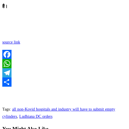
है।
source link
Facebook
WhatsApp
Telegram
Share
Tags
:
all non-Kovid hospitals and industry will have to submit empty
cylinders
,
Ludhiana DC orders
You Might Also Like