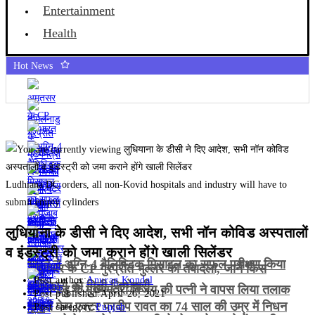
Entertainment
Health
Hot News
Ludhiana DC orders, all non-Kovid hospitals and industry will have to
submit empty cylinders
लुधियाना के डीसी ने दिए आदेश, सभी नॉन कोविड अस्पतालों
व इंडस्ट्री को जमा कराने होंगे खाली सिलेंडर
भारत ने अग्नि-4 बैलिस्टिक मिसाइल का सफल परीक्षण किया
अमृतसर के CP गुरप्रीत भुल्लर का तबादला, जानें किस
Post author:
Anurag Kondal
अधिकारी को मिली जिम्मेदारी
तमिलनाडु के मुख्यमंत्री विजय की पत्नी ने वापस लिया तलाक
Post published:
April 26, 2021
गजनी फेम एक्टर प्रदीप रावत का 74 साल की उम्र में निधन
केस
Post category:
Punjab