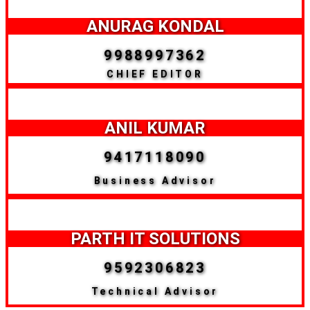
ANURAG KONDAL
9988997362
CHIEF EDITOR
ANIL KUMAR
9417118090
Business Advisor
PARTH IT SOLUTIONS
9592306823
Technical Advisor