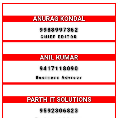
ANURAG KONDAL
9988997362
CHIEF EDITOR
ANIL KUMAR
9417118090
Business Advisor
PARTH IT SOLUTIONS
9592306823