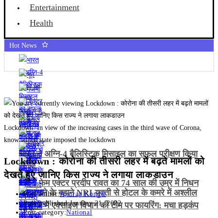
Entertainment
Health
Hot News
Lockdown: In view of the increasing cases in the third wave of Corona,
know which state imposed the lockdown
भारत ने अग्नि-4 बैलिस्टिक मिसाइल का सफल परीक्षण किया
Lockdown : कोरोना की तीसरी लहर में बढ़ते मामलों को
देखते हुए जानिए किस राज्य ने लगाया लाकडाउन
गजनी फेम एक्टर प्रदीप रावत का 74 साल की उम्र में निधन
भूत भगाने के बहाने NRI युवती से होटल के कमरे में अश्लील
Post author:
Anurag Kondal
Post published:
January 21, 2022
हरकत
जालंधर में एक्साइज विभाग की टीम पर फायरिंग: मचा हड़कंप
Post category:
National