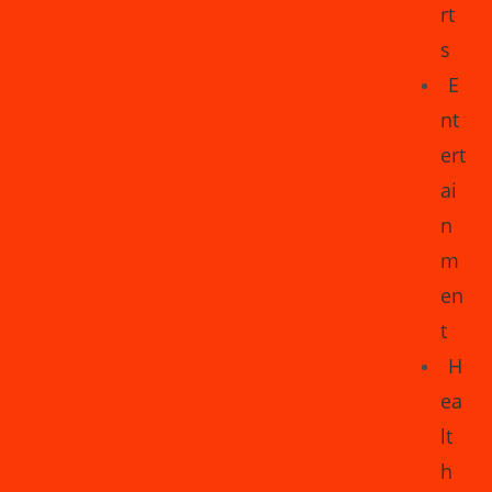
rt
s
E
nt
ert
ai
n
m
en
t
H
ea
lt
h