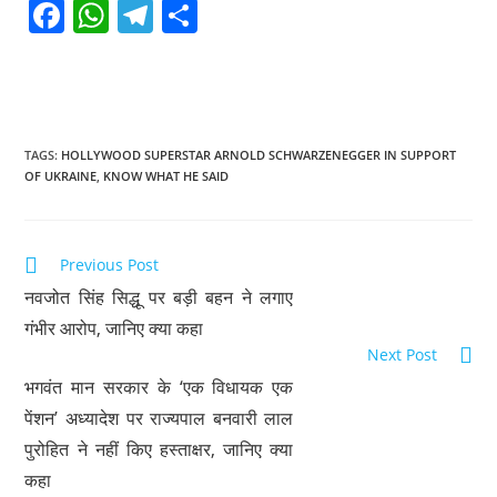
F
W
T
S
a
h
el
h
c
at
e
ar
e
s
gr
e
b
A
a
TAGS
:
HOLLYWOOD SUPERSTAR ARNOLD SCHWARZENEGGER IN SUPPORT
OF UKRAINE
,
KNOW WHAT HE SAID
o
p
m
o
p
k
Previous Post
नवजोत सिंह सिद्धू पर बड़ी बहन ने लगाए
गंभीर आरोप, जानिए क्या कहा
Next Post
भगवंत मान सरकार के ‘एक विधायक एक
पेंशन’ अध्‍यादेश पर राज्यपाल बनवारी लाल
पुरोहित ने नहीं किए हस्ताक्षर, जानिए क्या
कहा