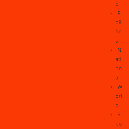
b
P
oli
tic
s
N
ati
on
al
W
orl
d
S
po