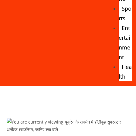
Spo
rts
Ent
ertai
nme
nt
Hea
lth