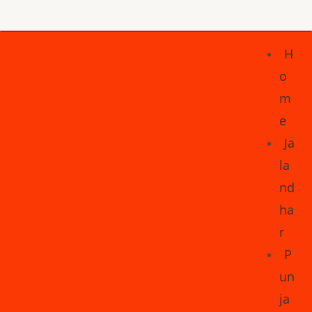
H
o
m
e
Ja
la
nd
ha
r
P
un
ja