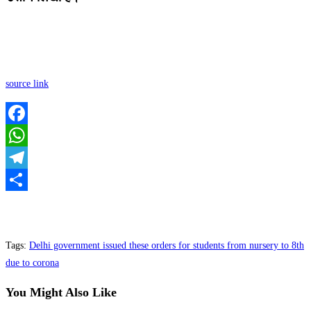
source link
Facebook
WhatsApp
Telegram
Share
Tags
:
Delhi government issued these orders for students from nursery to 8th
due to corona
You Might Also Like