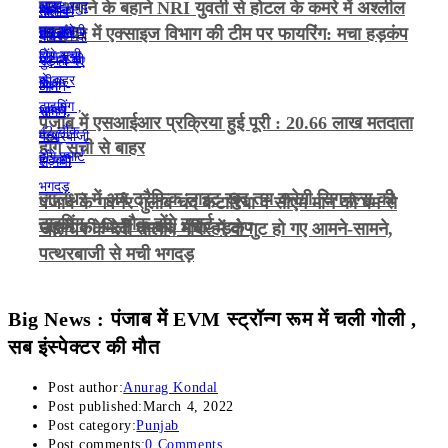
भूत भगाने के बहाने NRI युवती से होटल के कमरे में अश्लील
हरकत
जालंधर में एक्साइज विभाग की टीम पर फायरिंग: मचा हड़कंप
पंजाब में एसआईआर प्रक्रिया हुई पूरी : 20.66 लाख मतदाता
होंगे सूची से बाहर
जालंधर में अब ट्रैफिक लाइट खुद तय करेगी सिगनल्स की
पंजाब के गवर्नर गुलाब चंद कटारिया व सीएम मान को बम से
टाइमिंग , 42 चौक होंगे स्मार्ट
उड़ाने की मिली धमकी, मचा हड़कंप
जालंधर के देवी तालाब मंदिर में दो गुट हो गए आमने-सामने,
पत्थरबाजी से मची भगदड़
Big News : पंजाब में EVM स्ट्रॉन्ग रूम में चली गोली ,
सब इंस्पेक्टर की मौत
Post author:
Anurag Kondal
Post published:
March 4, 2022
Post category:
Punjab
Post comments:
0 Comments