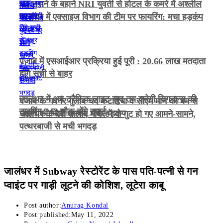
भूत भगाने के बहाने NRI युवती से होटल के कमरे में अश्लील
हरकत
जालंधर में एक्साइज विभाग की टीम पर फायरिंग: मचा हड़कंप
पंजाब में एसआईआर प्रक्रिया हुई पूरी : 20.66 लाख मतदाता
होंगे सूची से बाहर
जालंधर में अब ट्रैफिक लाइट खुद तय करेगी सिगनल्स की
पंजाब के गवर्नर गुलाब चंद कटारिया व सीएम मान को बम से
टाइमिंग , 42 चौक होंगे स्मार्ट
उड़ाने की मिली धमकी, मचा हड़कंप
जालंधर के देवी तालाब मंदिर में दो गुट हो गए आमने-सामने,
पत्थरबाजी से मची भगदड़
जालंधर में Subway रेस्टोरेंट के पास पति-पत्नी से गन
प्वाइंट पर गाड़ी लूटने की कोशिश, लूटेरा काबू
Post author:
Anurag Kondal
Post published:
May 11, 2022