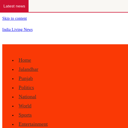
Latest news
Skip to content
India Living News
Home
Jalandhar
Punjab
Politics
National
World
Sports
Entertainment