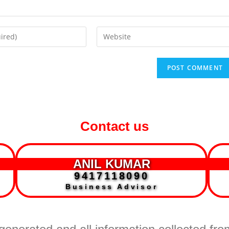
Contact us
ANIL KUMAR
9417118090
Business Advisor