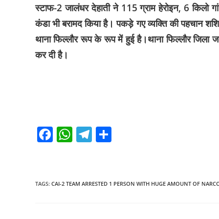
स्टाफ-2 जालंधर देहाती ने 115 ग्राम हेरोइन, 6 किलो ग
कंडा भी बरामद किया है। पकड़े गए व्यक्ति की पहचान शशिकां
थाना फिल्लौर रूप के रूप में हुई है।थाना फिल्लौर जिला 
कर दी है।
F
W
T
S
a
h
el
h
c
at
e
ar
e
s
gr
e
TAGS
:
CAI-2 TEAM ARRESTED 1 PERSON WITH HUGE AMOUNT OF NARCO
b
A
a
o
p
m